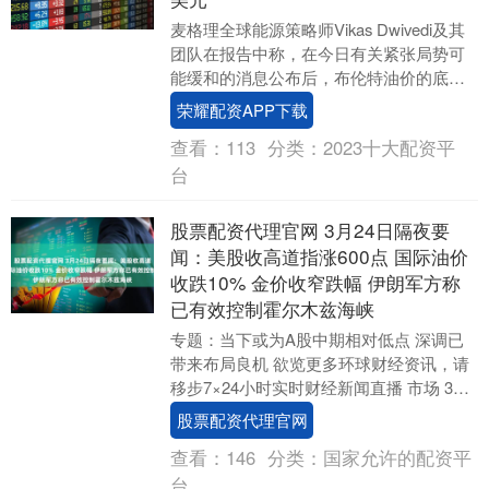
麦格理全球能源策略师Vikas Dwivedi及其
团队在报告中称，在今日有关紧张局势可
能缓和的消息公布后，布伦特油价的底部
在每桶85至90美元；在霍尔木兹海峡恢....
荣耀配资APP下载
查看：
113
分类：
2023十大配资平
台
股票配资代理官网 3月24日隔夜要
闻：美股收高道指涨600点 国际油价
收跌10% 金价收窄跌幅 伊朗军方称
已有效控制霍尔木兹海峡
专题：当下或为A股中期相对低点 深调已
带来布局良机 欲览更多环球财经资讯，请
移步7×24小时实时财经新闻直播 市场 3月
24日收盘：美股收高道指涨600点 特朗....
股票配资代理官网
查看：
146
分类：
国家允许的配资平
台