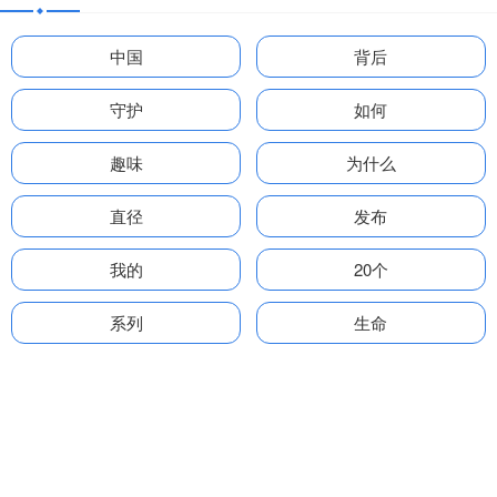
中国
背后
守护
如何
趣味
为什么
直径
发布
我的
20个
系列
生命
全部话题标签
关注 双悦网