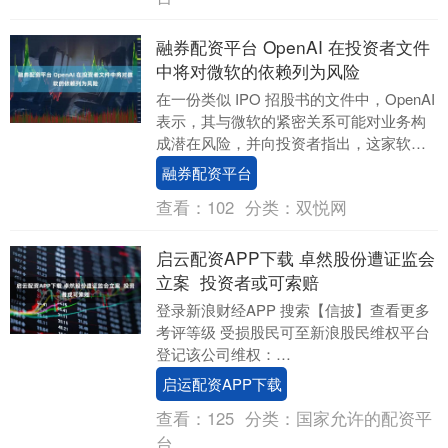
融券配资平台 OpenAI 在投资者文件
中将对微软的依赖列为风险
在一份类似 IPO 招股书的文件中，OpenAI
表示，其与微软的紧密关系可能对业务构
成潜在风险，并向投资者指出，这家软件
公司为其提供了 “相当大一部分融资与算....
融券配资平台
查看：
102
分类：
双悦网
启云配资APP下载 卓然股份遭证监会
立案 投资者或可索赔
登录新浪财经APP 搜索【信披】查看更多
考评等级 受损股民可至新浪股民维权平台
登记该公司维权：
http://wq.finance.sina.com.cn/ 关注....
启运配资APP下载
查看：
125
分类：
国家允许的配资平
台