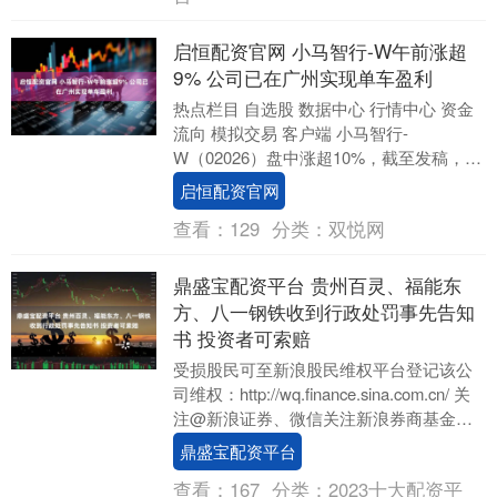
启恒配资官网 小马智行-W午前涨超
9% 公司已在广州实现单车盈利
热点栏目 自选股 数据中心 行情中心 资金
流向 模拟交易 客户端 小马智行-
W（02026）盘中涨超10%，截至发稿，午
前股价上涨9.46%，报126.10港元....
启恒配资官网
查看：
129
分类：
双悦网
鼎盛宝配资平台 贵州百灵、福能东
方、八一钢铁收到行政处罚事先告知
书 投资者可索赔
受损股民可至新浪股民维权平台登记该公
司维权：http://wq.finance.sina.com.cn/ 关
注@新浪证券、微信关注新浪券商基金、
百度搜索新浪股民....
鼎盛宝配资平台
查看：
167
分类：
2023十大配资平