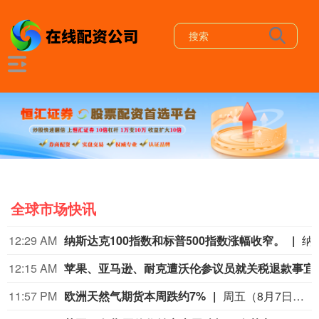
全球市场快讯
12:29 AM
纳斯达克100指数和标普500指数涨幅收窄。
纳斯达克100指数和标
12:15 AM
苹果、亚马逊、耐克
11:57 PM
欧洲天然气期货本周跌约7%
周五（8月7日）欧市尾盘，ICE英国天然气期货跌0.9%，报135.680便士/千卡，本周累计下跌5.96%。TTF基准荷兰天然气期货跌5.03%，报55.380欧元/兆瓦时，本周累跌6.88%，整体呈现出M形走势、绝大部分时间处于下跌状态。ICE欧盟碳排放交易许可（期货价格）涨1.82%，报82.85欧元/吨，本周累涨2.60%。