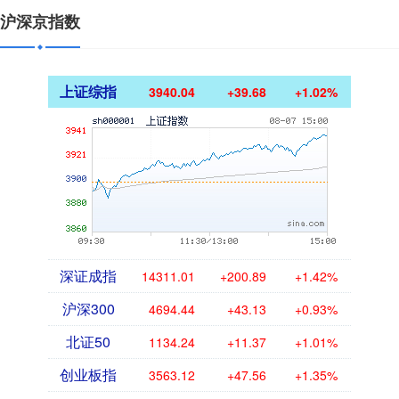
沪深京指数
上证综指
3940.04
+39.68
+1.02%
深证成指
14311.01
+200.89
+1.42%
沪深300
4694.44
+43.13
+0.93%
北证50
1134.24
+11.37
+1.01%
创业板指
3563.12
+47.56
+1.35%