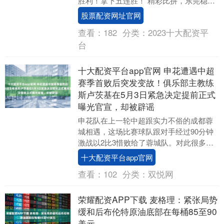
胜利！拿下五连胜！ 精彩比拼，东莞稳住
首节比赛 揭阳队凭借主场优势和....
股票配资网址官网
查看：
182
分类：
2023十大配资平
台
十大配资平台app官网 申花遭遇中超
赛季首败后突发变故！俱乐部主教练
斯卢茨基在5月3日紧急决定提前正式
曝光官宣，却被辟谣
申花队在上一轮中超跟实力不俗的成都蓉
城相遇，这场比赛球队跟对手经过90分钟
激战以2比3惜败给了蓉城队。对此很多申
花球迷都表示不能接受，因为俱乐部原本
十大配资平台app官网
是有希望获胜....
查看：
102
分类：
双悦网
荣耀配资APP下载 麦格理：紧张局势
缓和后布伦特原油底部在每桶85至90
美元