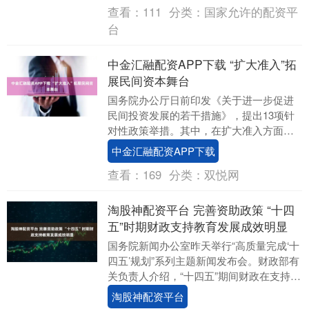
查看：
111
分类：
国家允许的配资平
台
中金汇融配资APP下载 “扩大准入”拓
展民间资本舞台
国务院办公厅日前印发《关于进一步促进
民间投资发展的若干措施》，提出13项针
对性政策举措。其中，在扩大准入方面，
对需报国家审批（核准）的具有一定收益
中金汇融配资APP下载
的铁路、核电等....
查看：
169
分类：
双悦网
淘股神配资平台 完善资助政策 “十四
五”时期财政支持教育发展成效明显
国务院新闻办公室昨天举行“高质量完成‘十
四五’规划”系列主题新闻发布会。财政部有
关负责人介绍，“十四五”期间财政在支持教
育发展方面成效明显。 财政部副部长郭婷
淘股神配资平台
婷....