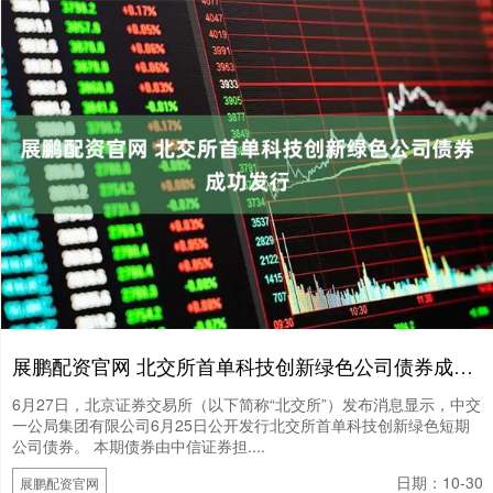
展鹏配资官网 北交所首单科技创新绿色公司债券成功发行
6月27日，北京证券交易所（以下简称“北交所”）发布消息显示，中交
一公局集团有限公司6月25日公开发行北交所首单科技创新绿色短期
公司债券。 本期债券由中信证券担....
日期：10-30
展鹏配资官网