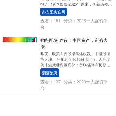
报道记者季媛媛 2025年以来，创新药领域
的BD（商务拓展）合作热潮迭起，中国
秦安配资官网
Bio....
查看：
151
分类：
2023十大配资平
台
翻翻配资 昨夜！中国资产，逆势大
涨！
昨夜，欧美主要股指集体收跌，中概股逆
势大涨。 当地时间9月5日(周五)，因疲弱
的非农就业数据强化了美联储降息预期，
美国三大股指盘中均刷新历史纪录，但市
翻翻配资
场对政策的....
查看：
137
分类：
2023十大配资平
台