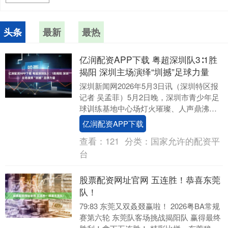
头条
最新
最热
亿润配资APP下载 粤超深圳队3∶1胜
揭阳 深圳主场演绎“圳撼”足球力量
深圳新闻网2026年5月3日讯（深圳特区报
记者 吴孟菲）5月2日晚，深圳市青少年足
球训练基地中心场灯火璀璨、人声鼎沸，
2026年冠旭电子cleer广东省城市足球....
亿润配资APP下载
查看：
121
分类：
国家允许的配资平
台
股票配资网址官网 五连胜！恭喜东莞
队！
79:83 东莞又双叒叕赢啦！ 2026粤BA常规
赛第六轮 东莞队客场挑战揭阳队 赢得最终