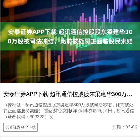
安泰证券APP下载 超讯通信控股股东梁建华300万股被司法冻结，此前被处罚正面临股民索赔
（原标题：超讯通信控股股东梁建华300万股被司法冻结，此前被处
罚正面临股民索赔） 雷达财经 文|杨洋 编|李亦辉 9月5日，超讯通信
（证券代码：603322）发....
日期：03-06
安泰证券APP下载